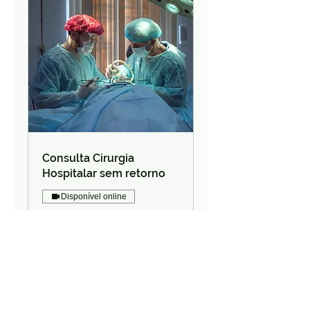
Consulta Cirurgia
Hospitalar sem retorno
Disponível online
Patologias Cirúrgicas não
Estéticas Consulta Única Sem
retorno
CONSULTA PARA 
Leia mais
CIRURGIAS: TIREÓIDE, 
CâNCER/TUMORES 
DIGESTIVOS, REFLUXO, 