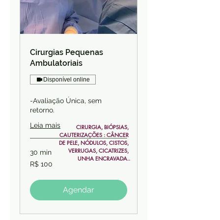
Cirurgias Pequenas
Ambulatoriais
Disponível online
-Avaliação Única, sem
retorno.
Leia mais
CIRURGIA, BIÓPSIAS, 
CAUTERIZAÇÕES : CÂNCER 
DE PELE, NÓDULOS, CISTOS, 
VERRUGAS, CICATRIZES, 
30 min
UNHA ENCRAVADA..
100
R$ 100
Reais
brasileiros
Agendar