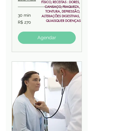
FÍSICO, RECEITAS : DORES, 
CANSAÇO, FRAQUEZA, 
TONTURA, DEPRESSÃO, 
30 min
ALTERAÇÕES DIGESTIVAS, 
QUAISQUER DOENÇAS
270
R$ 270
Reais
brasileiros
Agendar