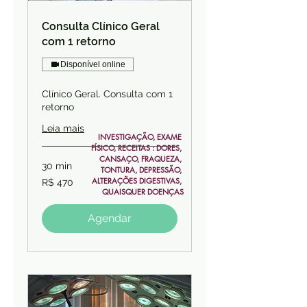
Consulta Clínico Geral
com 1 retorno
Disponível online
Clínico Geral. Consulta com 1
retorno
Leia mais
INVESTIGAÇÃO, EXAME 
FÍSICO, RECEITAS : DORES, 
CANSAÇO, FRAQUEZA, 
30 min
TONTURA, DEPRESSÃO, 
470
ALTERAÇÕES DIGESTIVAS, 
R$ 470
Reais
QUAISQUER DOENÇAS
brasileiros
Agendar