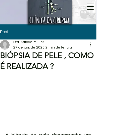
Post
Dra. Sandra Muller
27 de jun. de 2023
2 min de leitura
BIÓPSIA DE PELE , COMO
É REALIZADA ?
A biópsia de pele desempenha um 